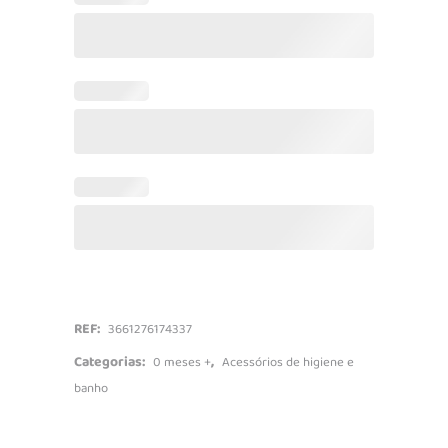
quantidade
REF:
3661276174337
Categorias:
,
0 meses +
Acessórios de higiene e
banho