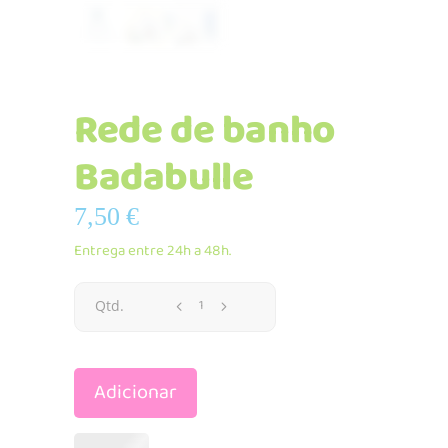
Rede de banho
Badabulle
7,50
€
Entrega entre 24h a 48h.
Rede
Qtd.
de
Adicionar
banho
Badabulle