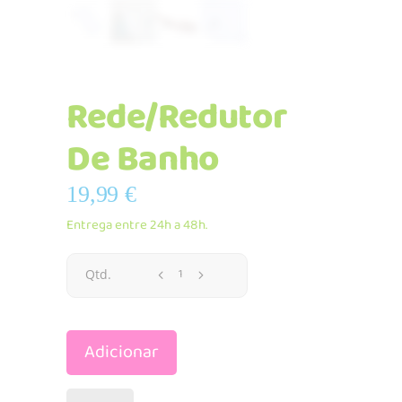
Rede/Redutor
De Banho
19,99
€
Entrega entre 24h a 48h.
Rede/Redutor
Qtd.
De
Adicionar
Banho
quantidade