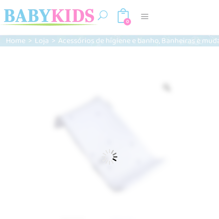
0
,
Home
>
Loja
>
Acessórios de higiene e banho
Banheiras e mud
Zoom