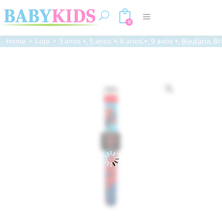
0
,
,
,
,
,
Home
>
Loja
>
3 anos +
5 anos +
6 anos +
9 anos +
Bijutaria
Br
Zoom