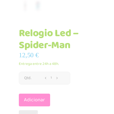
Relogio Led –
Spider-Man
12,50
€
Entrega entre 24h a 48h.
Relogio
Qtd.
Led
Adicionar
-
Spider-