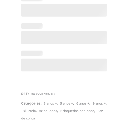
Man
quantidade
REF:
8435507887168
Categorias:
,
,
,
,
3 anos +
5 anos +
6 anos +
9 anos +
,
,
,
Bijutaria
Brinquedos
Brinquedos por idade
Faz
de conta