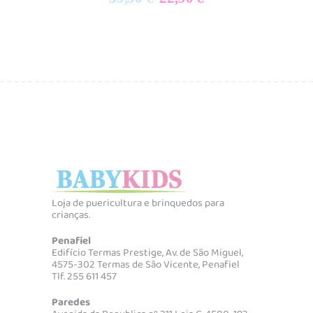
chosen
preço
preço
on
original
atual
the
era:
é:
product
39,90 €.
22,90 €.
page
Loja de puericultura e brinquedos para
crianças.
Penafiel
Edifício Termas Prestige, Av. de São Miguel,
4575-302 Termas de São Vicente, Penafiel
Tlf. 255 611 457
Paredes