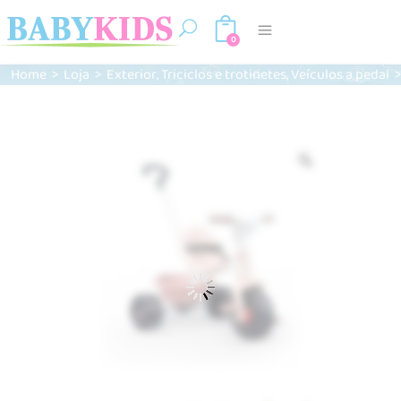
0
,
,
Home
>
Loja
>
Exterior
Triciclos e trotinetes
Veículos a pedal
Zoom