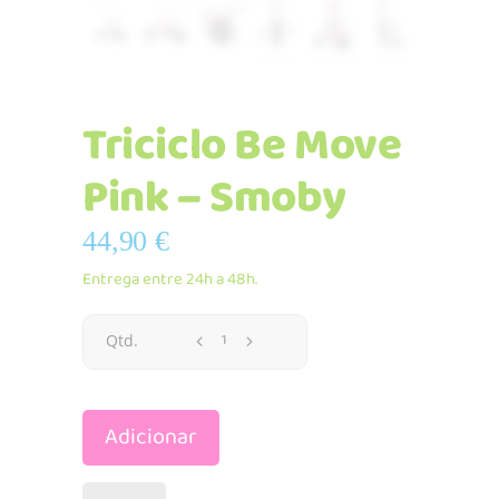
Triciclo Be Move
Pink – Smoby
44,90
€
Entrega entre 24h a 48h.
Triciclo
Qtd.
Be
Adicionar
Move
Pink