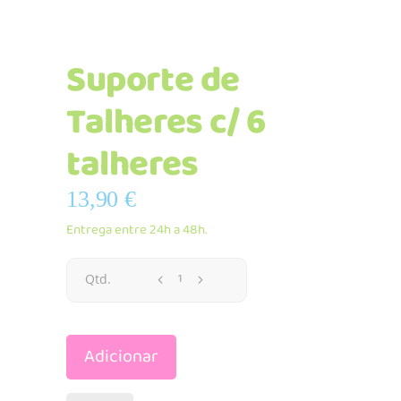
Suporte de
Talheres c/ 6
talheres
13,90
€
Entrega entre 24h a 48h.
Suporte
Qtd.
de
Adicionar
Talheres
c/