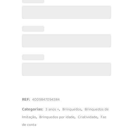
6
talheres
quantidade
REF:
4009847094384
Categorias:
,
,
3 anos +
Brinquedos
Brinquedos de
,
,
,
Imitação
Brinquedos por idade
Criatividade
Faz
de conta