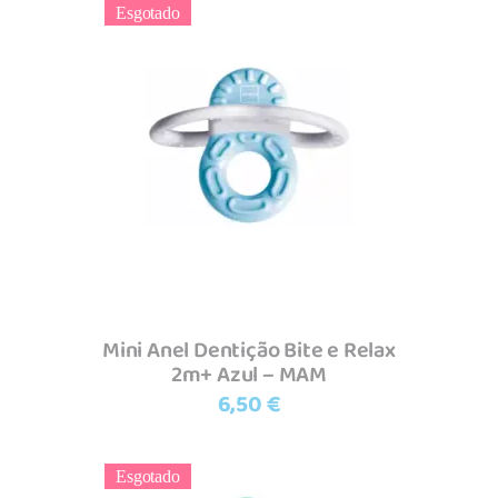
Esgotado
Ler mais
Mini Anel Dentição Bite e Relax
2m+ Azul – MAM
6,50
€
Esgotado