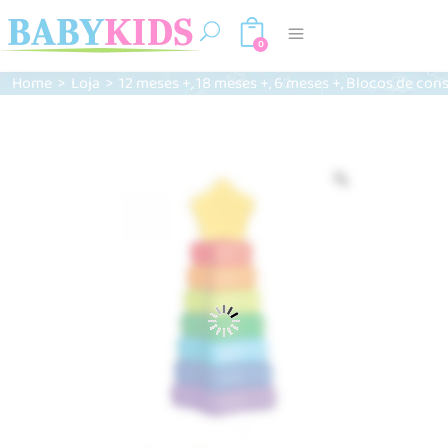
0
,
,
,
Home
>
Loja
>
12 meses +
18 meses +
6 meses +
Blocos de con
Zoom