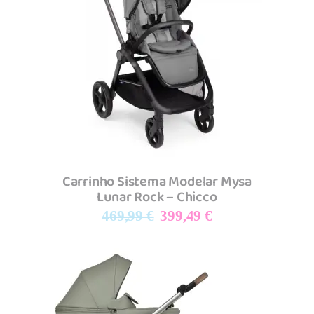
Adicionar
Carrinho Sistema Modelar Mysa
Lunar Rock – Chicco
O
O
469,99
€
399,49
€
preço
preço
original
atual
era:
é:
469,99 €.
399,49 €.