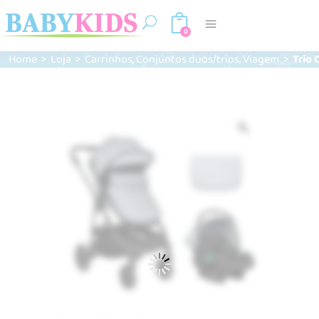
0
,
,
Home
>
Loja
>
Carrinhos
Conjuntos duos/trios
Viagem
>
Trio 
Zoom