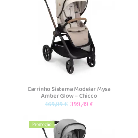
Adicionar
Carrinho Sistema Modelar Mysa
Amber Glow – Chicco
O
O
469,99
€
399,49
€
preço
preço
original
atual
Promoção
era:
é:
469,99 €.
399,49 €.