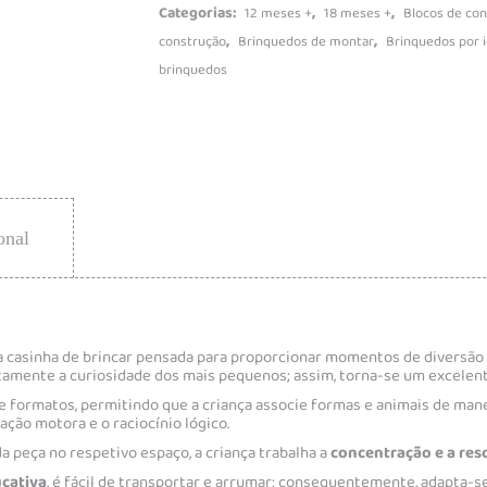
Categorias:
,
,
12 meses +
18 meses +
Blocos de co
,
,
construção
Brinquedos de montar
Brinquedos por 
brinquedos
onal
 casinha de brincar pensada para proporcionar momentos de diversã
atamente a curiosidade dos mais pequenos; assim, torna-se um excelen
 e formatos, permitindo que a criança associe formas e animais de manei
ção motora e o raciocínio lógico.
a peça no respetivo espaço, a criança trabalha a
concentração e a res
cativa
, é fácil de transportar e arrumar; consequentemente, adapta-s