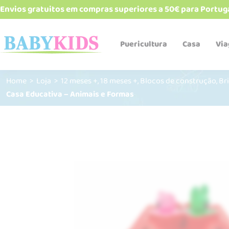
Envios gratuitos em compras superiores a 50€ para Portug
Puericultura
Casa
Vi
,
,
,
Home
>
Loja
>
12 meses +
18 meses +
Blocos de construção
Br
Casa Educativa – Animais e Formas
Babetes e bandanas
Biberões e acessórios
Cadeiras de refeição
Esterelizadores e
aquecedores
Robôs de cozinha
Talheres, pratos, copos e
alimentadores
Termos e recipientes
Sacos Térmicos