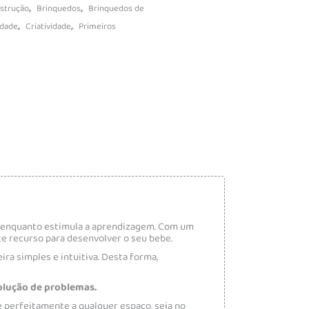
,
,
nstrução
Brinquedos
Brinquedos de
,
,
idade
Criatividade
Primeiros
o enquanto estimula a aprendizagem. Com um
te recurso para desenvolver o seu bebe.
ra simples e intuitiva. Desta forma,
olução de problemas.
e perfeitamente a qualquer espaço, seja no