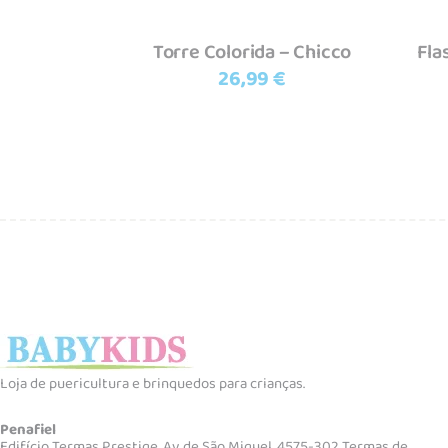
Torre Colorida – Chicco
Fla
26,99
€
Loja de puericultura e brinquedos para crianças.
Penafiel
Edifício Termas Prestige, Av. de São Miguel, 4575-302 Termas de