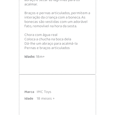
abraço e secar as lágrimas para os
acalmar.
Braços e pernas articulados, permitem a
interação da criança com a boneca. As
bonecas são vestidas com um adorável
fato, removível na hora da sesta.
Chora com água real
Coloca a chucha na boca dela
Dá-lhe um abraço para acalmá-la
Pernas e braços articulados
Idade:
18m+
IMC Toys
Marca
18 meses +
Idade