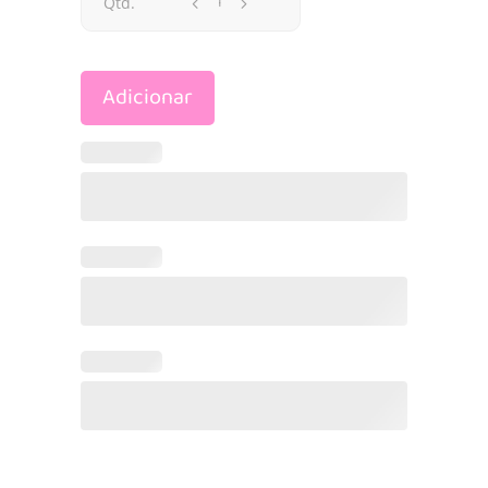
Dreamy
Qtd.
Unicórnio
Adicionar
–
Bebé
Chorão
-
Cry
Babies
quantidade