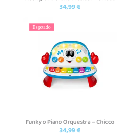
34,99
€
Esgotado
Ler mais
Funky o Piano Orquestra – Chicco
34,99
€