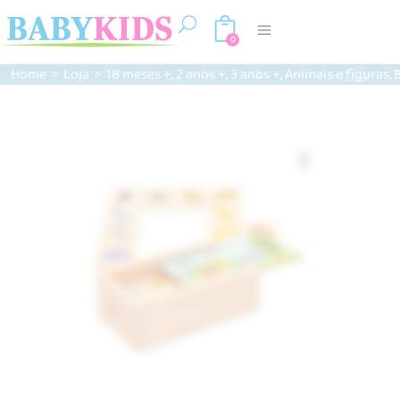
0
,
,
,
,
Home
>
Loja
>
18 meses +
2 anos +
3 anos +
Animais e figuras
Zoom