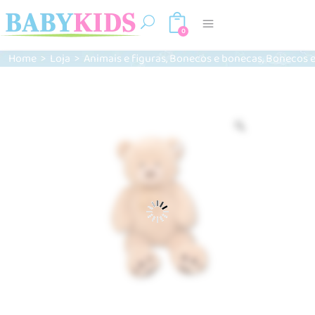
0
,
,
Home
>
Loja
>
Animais e figuras
Bonecos e bonecas
Bonecos e
Zoom