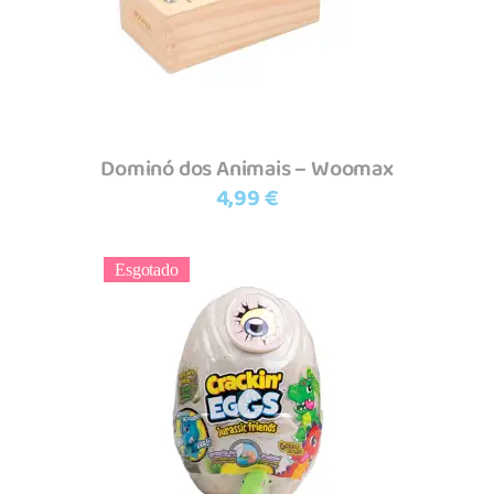
Dominó dos Animais – Woomax
4,99
€
Esgotado
Ler mais