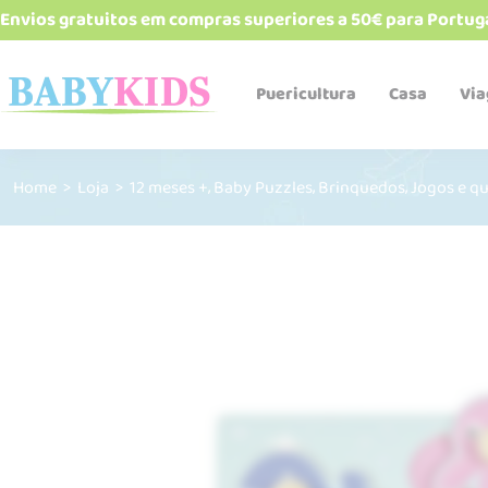
Envios gratuitos em compras superiores a 50€ para Portug
Puericultura
Casa
Vi
,
,
,
Home
>
Loja
>
12 meses +
Baby Puzzles
Brinquedos
Jogos e q
Babetes e bandanas
Biberões e acessórios
Cadeiras de refeição
Esterelizadores e
aquecedores
Robôs de cozinha
Talheres, pratos, copos e
alimentadores
Termos e recipientes
Sacos Térmicos